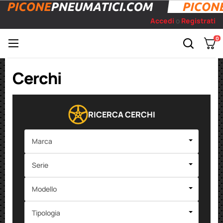
Accedi
o
Registrati
0
Toggle
☰
navigation
Cerchi
RICERCA CERCHI
Marca
Serie
Modello
Tipologia