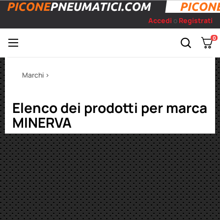
Accedi
o
Registrati
0
Toggle
☰
navigation
Marchi >
Elenco dei prodotti per marca
MINERVA