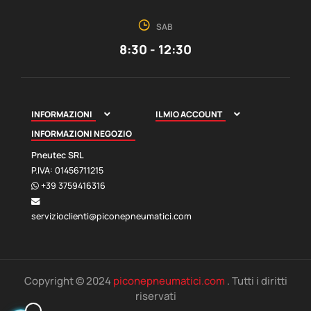
SAB
8:30 - 12:30
INFORMAZIONI
IL MIO ACCOUNT


INFORMAZIONI NEGOZIO
Pneutec SRL
P.IVA: 01456711215
+39 3759416316
servizioclienti@piconepneumatici.com
Copyright © 2024
piconepneumatici.com
. Tutti i diritti
riservati